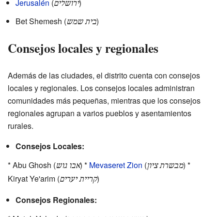
Jerusalén
(
)
ירושלים
Bet Shemesh (
)
בית שמש
Consejos locales y regionales
Además de las ciudades, el distrito cuenta con consejos
locales y regionales. Los consejos locales administran
comunidades más pequeñas, mientras que los consejos
regionales agrupan a varios pueblos y asentamientos
rurales.
Consejos Locales:
* Abu Ghosh (
) *
Mevaseret Zion
(
) *
מבשרת ציון
אבו גוש
Kiryat Ye'arim (
)
קריית יערים
Consejos Regionales: