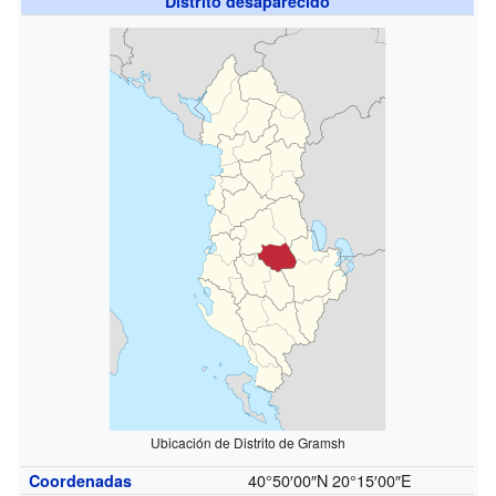
Distrito desaparecido
Ubicación de Distrito de Gramsh
40°50′00″N
20°15′00″E
Coordenadas