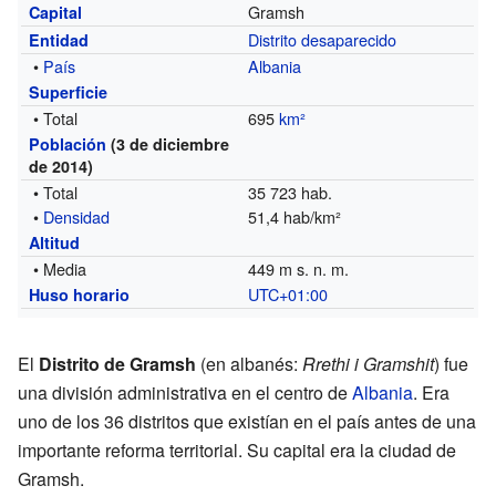
Gramsh
Capital
Distrito desaparecido
Entidad
•
País
Albania
Superficie
• Total
695
km²
Población
(3 de diciembre
de 2014)
• Total
35 723 hab.
•
Densidad
51,4 hab/km²
Altitud
• Media
449 m s. n. m.
UTC+01:00
Huso horario
El
Distrito de Gramsh
(en albanés:
Rrethi i Gramshit
) fue
una división administrativa en el centro de
Albania
. Era
uno de los 36 distritos que existían en el país antes de una
importante reforma territorial. Su capital era la ciudad de
Gramsh.