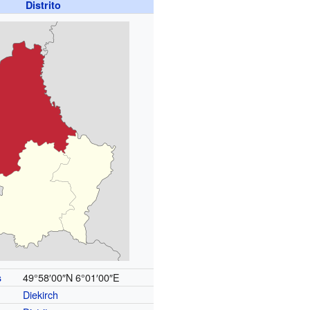
Distrito
49°58′00″N
6°01′00″E
s
Diekirch