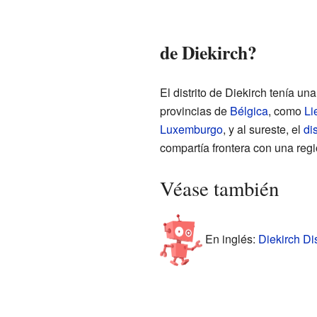
de Diekirch?
El distrito de Diekirch tenía un
provincias de
Bélgica
, como
Li
Luxemburgo
, y al sureste, el
di
compartía frontera con una reg
Véase también
En inglés:
Diekirch Dis