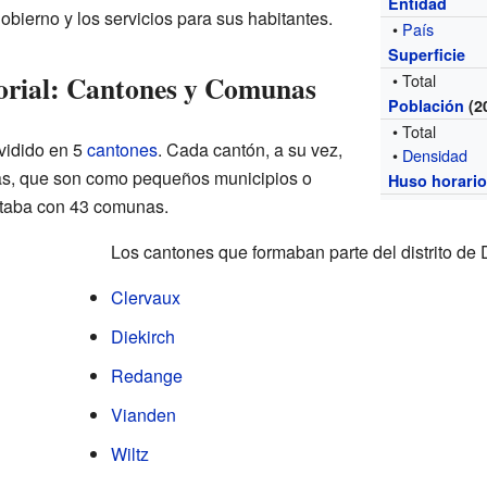
Entidad
obierno y los servicios para sus habitantes.
•
País
Superficie
orial: Cantones y Comunas
• Total
Población
(2
• Total
ividido en 5
cantones
. Cada cantón, a su vez,
•
Densidad
as, que son como pequeños municipios o
Huso horari
contaba con 43 comunas.
Los cantones que formaban parte del distrito de 
Clervaux
Diekirch
Redange
Vianden
Wiltz