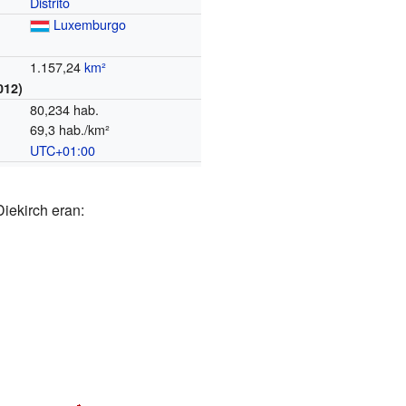
Distrito
Luxemburgo
1.157,24
km²
012)
80,234 hab.
69,3 hab./km²
UTC+01:00
o
Diekirch eran: