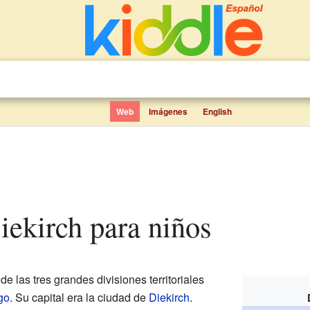
Web
Imágenes
English
 Diekirch para niños
de las tres grandes divisiones territoriales
go
. Su capital era la ciudad de
Diekirch
.