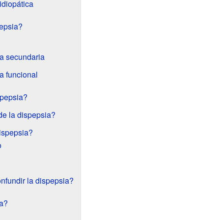
idiopática
epsia?
a secundaria
a funcional
spepsia?
de la dispepsia?
ispepsia?
o
fundir la dispepsia?
ia?