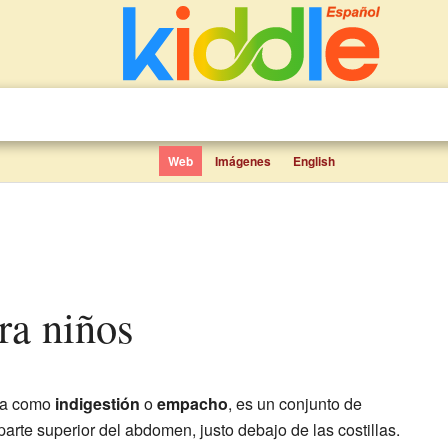
Web
Imágenes
English
ara niños
da como
indigestión
o
empacho
, es un conjunto de
parte superior del abdomen, justo debajo de las costillas.