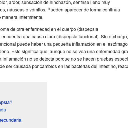
lor, ardor, sensación de hinchazón, sentirse lleno muy
tos, náuseas o vómitos. Pueden aparecer de forma continua
e manera intermitente.
ntoma de otra enfermedad en el cuerpo (dispepsia
e encuentra una causa clara (dispepsia funcional). Sin embargo,
uncional puede haber una pequeña inflamación en el estómago y
deno. Esto significa que, aunque no se vea una enfermedad gr
a inflamación no se detecta porque no se hacen pruebas especi
e ser causada por cambios en las bacterias del intestino, reac
epsia?
ada
secundaria