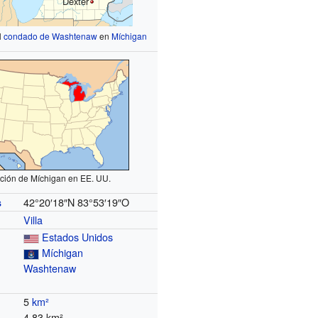
Dexter
l
condado de Washtenaw
en
Míchigan
ción de Míchigan en EE. UU.
42°20′18″N
83°53′19″O
s
Villa
Estados Unidos
Míchigan
Washtenaw
5
km²
4.83 km²