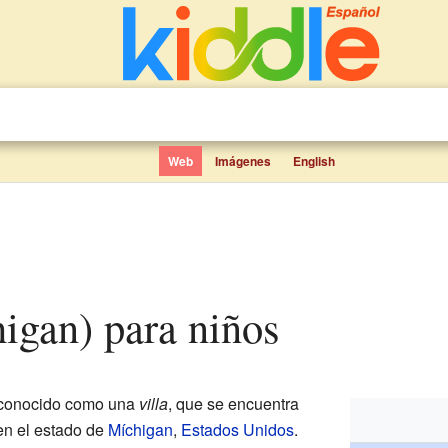
Web
Imágenes
English
higan) para niños
 conocido como una
villa
, que se encuentra
 en el estado de
Míchigan
,
Estados Unidos
.