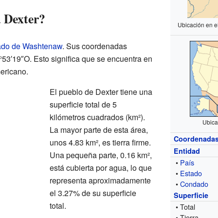
 Dexter?
Ubicación en e
ado de Washtenaw
. Sus coordenadas
53′19″O. Esto significa que se encuentra en
mericano.
El pueblo de Dexter tiene una
superficie total de 5
kilómetros cuadrados (km²).
Ubica
La mayor parte de esta área,
Coordenada
unos 4.83 km², es tierra firme.
Entidad
Una pequeña parte, 0.16 km²,
•
País
está cubierta por agua, lo que
•
Estado
representa aproximadamente
•
Condado
el 3.27% de su superficie
Superficie
total.
• Total
• Tierra