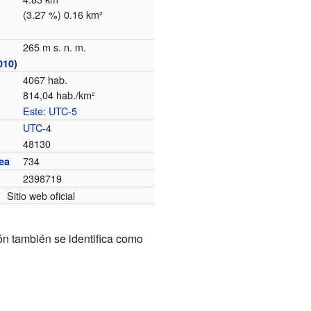
(3.27 %) 0.16 km²
265 m s. n. m.
010
)
4067 hab.
814,04 hab./km²
Este
:
UTC-5
o
UTC-4
48130
734
ea
2398719
Sitio web oficial
n también se identifica como