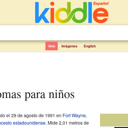
Web
Imágenes
English
omas para niños
do el 29 de agosto de 1991 en
Fort Wayne
,
ncesto
estadounidense
. Mide 2,01 metros de