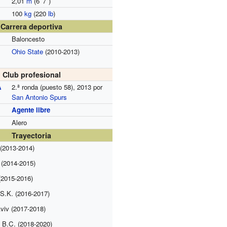
2,01
m
(6
′
7
″
)
100
kg
(220
lb
)
Carrera deportiva
Baloncesto
Ohio State
(2010-2013)
Club profesional
A
2.ª ronda (puesto 58), 2013 por
San Antonio Spurs
Agente libre
Alero
Trayectoria
(2013-2014)
 (2014-2015)
(2015-2016)
S.K. (2016-2017)
viv (2017-2018)
 B.C. (2018-2020)