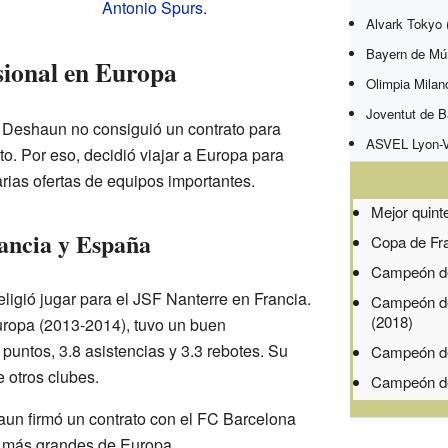
Antonio Spurs
.
Alvark Tokyo 
Bayern de Mú
sional en Europa
Olimpia Milan
Joventut de B
, Deshaun no consiguió un contrato para
ASVEL Lyon-Vi
. Por eso, decidió viajar a Europa para
arias ofertas de equipos importantes.
Mejor quint
ancia y España
Copa de Fra
Campeón de 
gió jugar para el JSF Nanterre en Francia.
Campeón de 
(2018)
ropa (2013-2014), tuvo un buen
puntos, 3.8 asistencias y 3.3 rebotes. Su
Campeón de 
 otros clubes.
Campeón de
un firmó un contrato con el FC Barcelona
 más grandes de Europa.