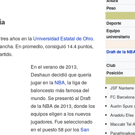
Altura
Peso
ia
Deporte
Equipo
universitario
tres años en la
Universidad Estatal de Ohio
.
 cancha. En promedio, consiguió 14.4 puntos,
Draft de la NB
artido.
Club
En el verano de 2013,
Posición
Deshaun decidió que quería
jugar en la
NBA
, la liga de
JSF Nanterre 
baloncesto más famosa del
FC Barcelona
mundo. Se presentó al Draft
de la NBA de 2013, donde los
Austin Spurs 
equipos eligen a los nuevos
Anadolu Efes 
jugadores. Fue seleccionado
Maccabi Tel A
en el puesto 58 por los
San
Panathinaikos