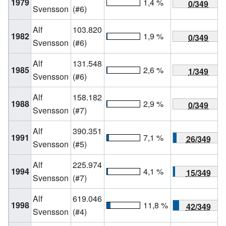
1979
1,4 %
0/349
Svensson
(#6)
Alf
103.820
1982
1,9 %
0/349
Svensson
(#6)
Alf
131.548
1985
2,6 %
1/349
Svensson
(#6)
Alf
158.182
1988
2,9 %
0/349
Svensson
(#7)
Alf
390.351
1991
7,1 %
26/349
Svensson
(#5)
Alf
225.974
1994
4,1 %
15/349
Svensson
(#7)
Alf
619.046
1998
11,8 %
42/349
Svensson
(#4)