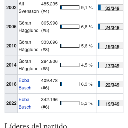
Alf
485.235
2002
9,1 %
33/349
Svensson
(#4)
Göran
365.998
2006
6,6 %
24/349
Hägglund
(#5)
Göran
333.696
2010
5,6 %
19/349
Hägglund
(#8)
Göran
284.806
2014
4,5 %
17/349
Hägglund
(#8)
Ebba
409.478
2018
6,3 %
22/349
Busch
(#6)
Ebba
342.196
2022
5,3 %
19/349
Busch
(#6)
Líderes del partido