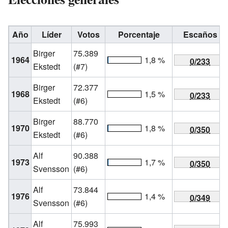
Año
Líder
Votos
Porcentaje
Escaños
Birger
75.389
1964
1,8 %
0/233
Ekstedt
(#7)
Birger
72.377
1968
1,5 %
0/233
Ekstedt
(#6)
Birger
88.770
1970
1,8 %
0/350
Ekstedt
(#6)
Alf
90.388
1973
1,7 %
0/350
Svensson
(#6)
Alf
73.844
1976
1,4 %
0/349
Svensson
(#6)
Alf
75.993