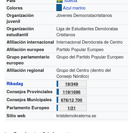
Suecia
País
Azul marino
Colores
Jóvenes Democratacristianos
Organización
juvenil
Liga de Estudiantes Demócratas
Organización
Cristianos
estudiantil
Internacional Demócrata de Centro
Afiliación internacional
Partido Popular Europeo
Afiliación europea
Grupo del Partido Popular Europeo
Grupo parlamentario
europeo
Grupo del Centro (dentro del
Afiliación regional
Consejo Nórdico)
Riksdag
19/349
Consejos Provinciales
119/1696
Consejos Municipales
676/12 700
Parlamento Europeo
1/21
kristdemokraterna.se
Sitio web