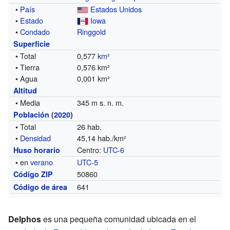
•
País
Estados Unidos
•
Estado
Iowa
•
Condado
Ringgold
Superficie
• Total
0,577
km²
• Tierra
0,576 km²
• Agua
0,001 km²
Altitud
• Media
345 m s. n. m.
Población
(
2020
)
• Total
26 hab.
•
Densidad
45,14 hab./km²
Centro:
UTC-6
Huso horario
• en
verano
UTC-5
50860
Código ZIP
641
Código de área
Delphos
es una pequeña comunidad ubicada en el