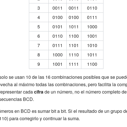
3
0011
0011
0110
4
0100
0100
0111
5
0101
1011
1000
6
0110
1100
1001
7
0111
1101
1010
8
1000
1110
1011
9
1001
1111
1100
olo se usan 10 de las 16 combinaciones posibles que se pueden
rovecha al máximo todas las combinaciones, pero facilita la co
representar cada
cifra
de un número, no el número completo de 
s secuencias BCD.
eros en BCD es sumar bit a bit. Si el resultado de un grupo de
10) para corregirlo y continuar la suma.