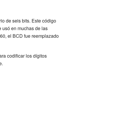
o de seis bits. Este código
e usó en muchas de las
360, el BCD fue reemplazado
ara codificar los dígitos
e.