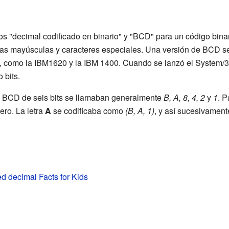
os "decimal codificado en binario" y "BCD" para un código binari
tras mayúsculas y caracteres especiales. Una versión de BCD s
 como la IBM1620 y la IBM 1400. Cuando se lanzó el System/
 bits.
el BCD de seis bits se llamaban generalmente
B, A, 8, 4, 2
y
1
. P
ero. La letra
A
se codificaba como
(B, A, 1)
, y así sucesivament
d decimal Facts for Kids