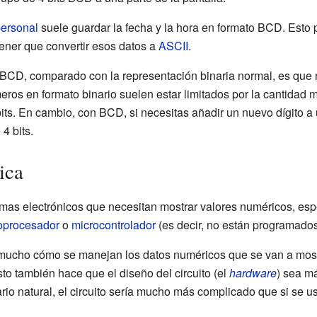
ersonal
suele guardar la fecha y la hora en formato BCD. Esto
 tener que convertir esos datos a
ASCII
.
 BCD, comparado con la representación binaria normal, es que no
ros en formato binario suelen estar limitados por la cantidad
bits. En cambio, con BCD, si necesitas añadir un nuevo dígito a
4 bits.
ica
as electrónicos que necesitan mostrar valores numéricos, esp
oprocesador
o
microcontrolador
(es decir, no están programados
 mucho cómo se manejan los datos numéricos que se van a mostr
to también hace que el diseño del circuito (el
hardware
) sea má
rio natural, el circuito sería mucho más complicado que si se 