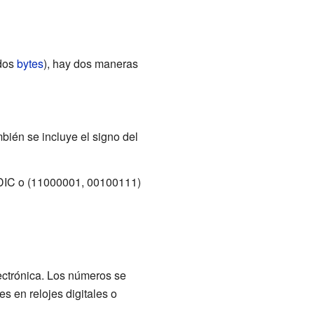
ados
bytes
), hay dos maneras
ién se incluye el signo del
DIC o (11000001, 00100111)
ectrónica. Los números se
s en relojes digitales o