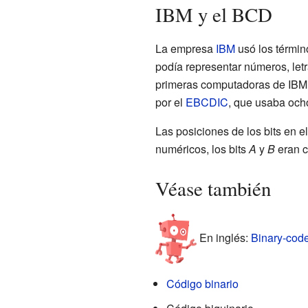
IBM y el BCD
La empresa
IBM
usó los términ
podía representar números, le
primeras computadoras de IBM,
por el
EBCDIC
, que usaba ocho
Las posiciones de los bits en 
numéricos, los bits
A
y
B
eran c
Véase también
En inglés:
Binary-code
Código binario