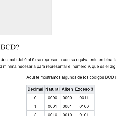
l BCD?
decimal (del 0 al 9) se representa con su equivalente en binari
ad mínima necesaria para representar el número 9, que es el díg
Aquí te mostramos algunos de los códigos BCD
Decimal
Natural
Aiken
Exceso 3
0
0000
0000
0011
1
0001
0001
0100
2
0010
0010
0101