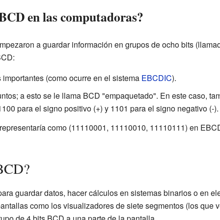
 BCD en las computadoras?
pezaron a guardar información en grupos de ocho bits (llam
BCD:
s importantes (como ocurre en el sistema
EBCDIC
).
tos; a esto se le llama BCD "empaquetado". En este caso, tamb
100 para el signo positivo (+) y 1101 para el signo negativo (-).
e representaría como (11110001, 11110010, 11110111) en EBC
 BCD?
ra guardar datos, hacer cálculos en sistemas binarios o en el
ntallas como los visualizadores de siete segmentos (los que ve
upo de 4 bits BCD a una parte de la pantalla.