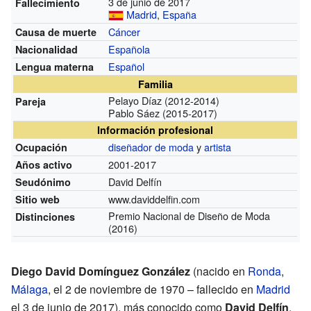
3 de junio de 2017
Fallecimiento
Madrid
,
España
Cáncer
Causa de muerte
Española
Nacionalidad
Español
Lengua materna
Familia
Pelayo Díaz (2012-2014)
Pareja
Pablo Sáez (2015-2017)
Información profesional
diseñador de moda
y
artista
Ocupación
2001-2017
Años activo
David Delfín
Seudónimo
www.daviddelfin.com
Sitio web
Premio Nacional de Diseño de Moda
Distinciones
(2016)
Diego David Domínguez González
(nacido en
Ronda
,
Málaga
, el 2 de noviembre de 1970 – fallecido en
Madrid
el 3 de junio de 2017), más conocido como
David Delfín
,