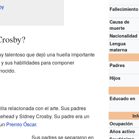
by
Fallecimiento
Causa de
muerte
Nacionalidad
Crosby?
Lengua
materna
y talentoso que dejó una huella importante
oz y sus habilidades para componer
Padres
nocido.
Hijos
Educado en
lia relacionada con el arte. Sus padres
tehead y Sidney Crosby. Su padre era un
In
Ocupación
 un
Premio Óscar
.
Años activo
Sus padres se separaron en