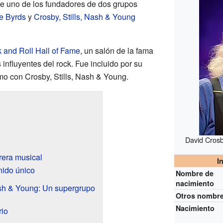
e uno de los fundadores de dos grupos
e Byrds
y
Crosby, Stills, Nash & Young
 and Roll Hall of Fame
, un salón de la fama
 influyentes del rock. Fue incluido por su
mo con Crosby, Stills, Nash & Young.
David Cros
rera musical
I
nido único
Nombre de
nacimiento
ash & Young: Un supergrupo
Otros nombr
Nacimiento
rio