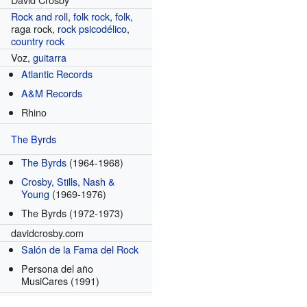
Rock and roll
,
folk rock
,
folk
,
raga rock,
rock psicodélico
,
country rock
Voz,
guitarra
Atlantic Records
s
A&M Records
Rhino
The Byrds
The Byrds
(1964-1968)
Crosby, Stills, Nash &
Young
(1969-1976)
The Byrds
(1972-1973)
davidcrosby.com
Salón de la Fama del Rock
Persona del año
MusiCares
(1991)