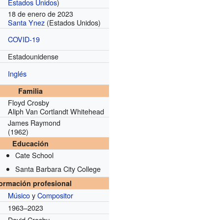
Estados Unidos
)
18 de enero de 2023
Santa Ynez
(Estados Unidos)
COVID-19
Estadounidense
Inglés
Familia
Floyd Crosby
Aliph Van Cortlandt Whitehead
James Raymond
(1962)
Educación
Cate School
Santa Barbara City College
formación profesional
Músico
y
Compositor
1963–2023
David Crosby