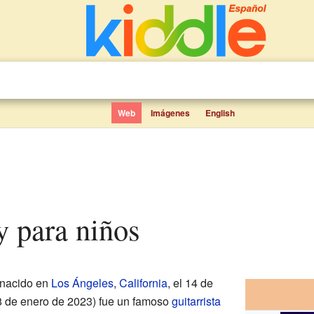
Web
Imágenes
English
y para niños
nacido en
Los Ángeles
,
California
, el 14 de
18 de enero de 2023) fue un famoso
guitarrista