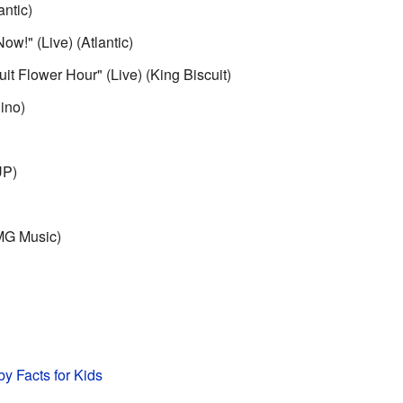
ntic)
ow!" (Live) (Atlantic)
it Flower Hour" (Live) (King Biscuit)
ino)
UP)
BMG Music)
y Facts for Kids