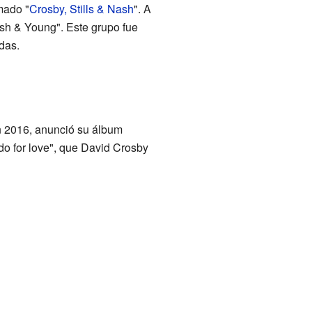
mado "
Crosby, Stills & Nash
". A
ash & Young". Este grupo fue
das.
n 2016, anunció su álbum
do for love", que David Crosby