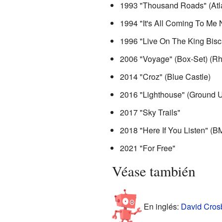
1993 "Thousand Roads" (Atla
1994 "It's All Coming To Me N
1996 "Live On The King Biscu
2006 "Voyage" (Box-Set) (Rh
2014 "Croz" (Blue Castle)
2016 "Lighthouse" (Ground 
2017 "Sky Trails"
2018 "Here If You Listen" (
2021 "For Free"
Véase también
En inglés:
David Crosb