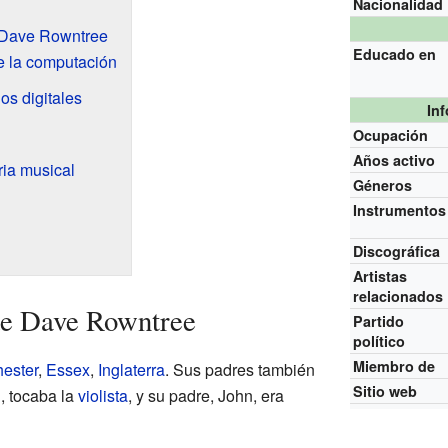
Nacionalidad
e Dave Rowntree
Educado en
de la computación
os digitales
In
Ocupación
Años activo
ria musical
Géneros
Instrumentos
Discográfica
Artistas
relacionados
de Dave Rowntree
Partido
político
Miembro de
ester
,
Essex
,
Inglaterra
. Sus padres también
Sitio web
, tocaba la
violista
, y su padre, John, era