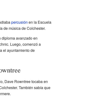
tudiaba
percusión
en la Escuela
da de música de Colchester.
un diploma avanzado en
echnic. Luego, comenzó a
a el ayuntamiento de
Rowntree
ipio, Dave Rowntree tocaba en
Colchester. También sabía que
ermere.