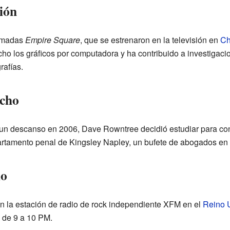
ión
lamadas
Empire Square
, que se estrenaron en la televisión en
Ch
ho los gráficos por computadora y ha contribuido a investigac
rafías.
echo
un descanso en 2006, Dave Rowntree decidió estudiar para con
artamento penal de Kingsley Napley, un bufete de abogados en 
io
n la estación de radio de rock independiente XFM en el
Reino 
, de 9 a 10 PM.