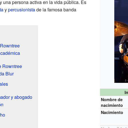
y una persona activa en la vida pública. Es
ta
y
percusionista
de la famosa banda
 Rowntree
académica
ve Rowntree
da Blur
ales
I
ador y abogado
Nombre de
ón
nacimiento
Nacimiento
cho