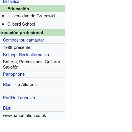
Británica
Educación
Universidad de Greenwich
Gilberd School
formación profesional
Compositor
,
cantautor
1988-presente
Britpop
,
Rock alternativo
Batería, Percusiones, Guitarra,
Saxofón
Parlophone
Blur
, The Ailerons
Partido Laborista
Blur
www.nanomation.co.uk