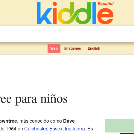
Web
Imágenes
English
ree para niños
owntree
, más conocido como
Dave
 de 1964 en
Colchester
,
Essex
,
Inglaterra
. Es