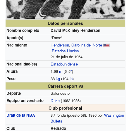
Datos personales
Nombre completo
David McKinley Henderson
Apodo(s)
"Dave"
Nacimiento
Henderson
,
Carolina del Norte
Estados Unidos
21 de julio de 1964
Nacionalidad(es)
Estadounidense
Altura
1,96
m
(6
′
5
″
)
Peso
88
kg
(194
lb
)
Carrera deportiva
Deporte
Baloncesto
Equipo universitario
Duke
(1982-1986)
Club profesional
Draft de la NBA
3.ª ronda (puesto 58), 1986 por
Washington
Bullets
Club
Retirado