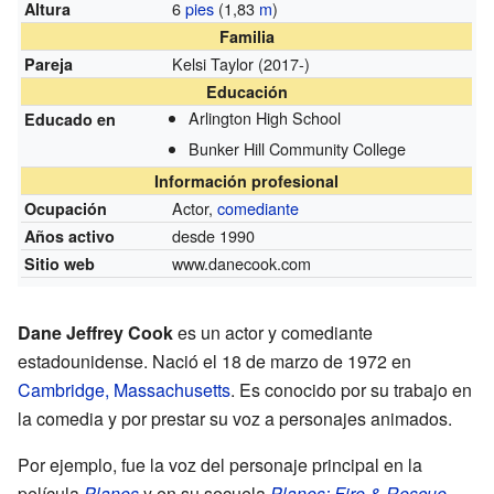
6
pies
(1,83
m
)
Altura
Familia
Kelsi Taylor (2017-)
Pareja
Educación
Arlington High School
Educado en
Bunker Hill Community College
Información profesional
Actor,
comediante
Ocupación
desde 1990
Años activo
www.danecook.com
Sitio web
Dane Jeffrey Cook
es un actor y comediante
estadounidense. Nació el 18 de marzo de 1972 en
Cambridge, Massachusetts
. Es conocido por su trabajo en
la comedia y por prestar su voz a personajes animados.
Por ejemplo, fue la voz del personaje principal en la
película
Planes
y en su secuela
Planes: Fire & Rescue
.