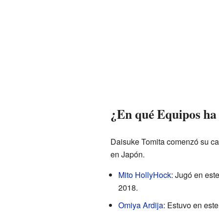
¿En qué Equipos ha
Daisuke Tomita comenzó su carr
en Japón.
Mito HollyHock
: Jugó en est
2018.
Omiya Ardija
: Estuvo en est