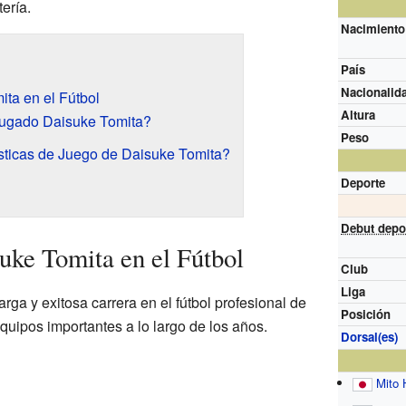
tería.
Nacimiento
País
Nacionalida
ta en el Fútbol
Altura
ugado Daisuke Tomita?
Peso
sticas de Juego de Daisuke Tomita?
Deporte
Debut depo
uke Tomita en el Fútbol
Club
Liga
rga y exitosa carrera en el fútbol profesional de
Posición
quipos importantes a lo largo de los años.
Dorsal(es)
Mito 