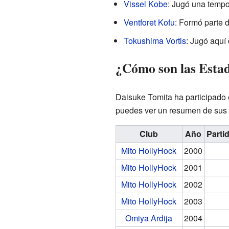
Vissel Kobe
: Jugó una temp
Ventforet Kofu
: Formó parte 
Tokushima Vortis
: Jugó aquí
¿Cómo son las Estad
Daisuke Tomita ha participado e
puedes ver un resumen de sus p
Club
Año
Parti
Mito HollyHock
2000
Mito HollyHock
2001
Mito HollyHock
2002
Mito HollyHock
2003
Omiya Ardija
2004