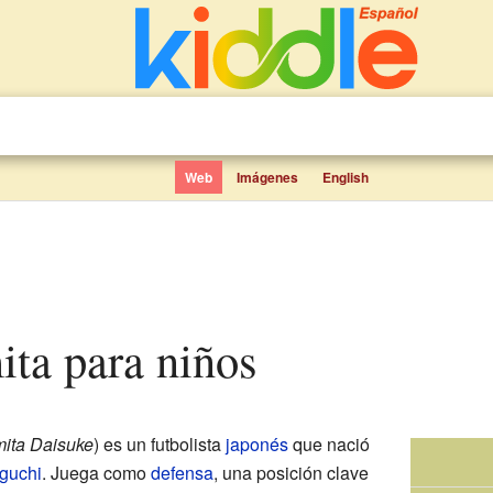
Web
Imágenes
English
ita para niños
ita Daisuke
)
es un futbolista
japonés
que nació
guchi
. Juega como
defensa
, una posición clave