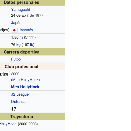
Datos personales
Yamaguchi
24 de abril de 1977
Japón
d(es)
Japonés
1,80
m
(5
′
11
″
)
76
kg
(167
lb
)
Carrera deportiva
Fútbol
Club profesional
rtivo
2000
(
Mito HollyHock
)
Mito HollyHock
J2 League
Defensa
17
Trayectoria
HollyHock
(2000-2003)