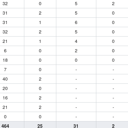
32
0
5
2
31
2
5
0
31
1
6
0
32
2
5
0
21
1
4
0
6
0
2
0
18
0
0
0
7
0
-
-
40
2
-
-
20
0
-
-
16
2
-
-
21
2
-
-
0
0
-
-
464
25
31
2