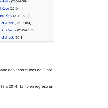
 Ardija
(2004-2009)
l Kobe
(2010)
oret Kofu
(2011-2012)
HollyHock
(2013-2014)
hima Vortis
(2015-2017)
HollyHock
(2018-)
rte de varios clubes de fútbol
013 a 2014. También regresó en