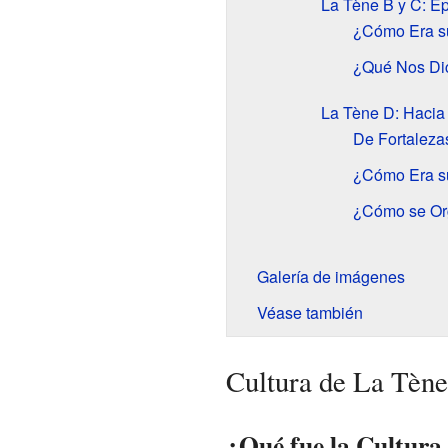
La Tène B y C: Ép
¿Cómo Era su
¿Qué Nos Di
La Tène D: Hacia 
De Fortaleza
¿Cómo Era s
¿Cómo se Or
Galería de imágenes
Véase también
Cultura de La Tène
¿Qué fue la Cultura