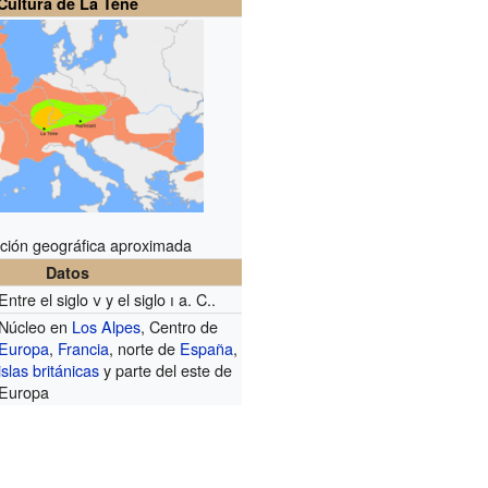
Cultura de La Tène
ación geográfica aproximada
Datos
Entre el siglo
v
y el siglo
i
a. C..
Núcleo en
Los Alpes
, Centro de
Europa
,
Francia
, norte de
España
,
islas británicas
y parte del este de
Europa