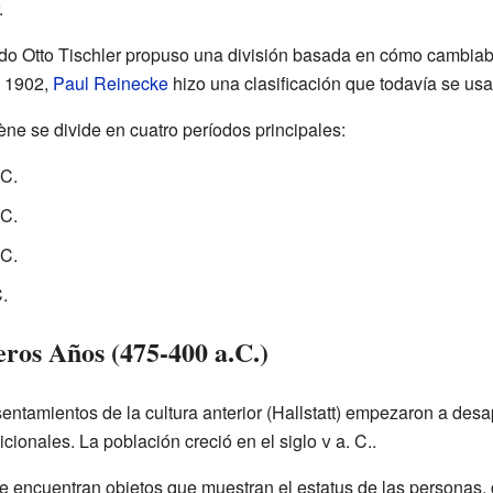
.
ado Otto Tischler propuso una división basada en cómo cambiab
n 1902,
Paul Reinecke
hizo una clasificación que todavía se us
ène se divide en cuatro períodos principales:
.C.
.C.
.C.
.
ros Años (475-400 a.C.)
entamientos de la cultura anterior (Hallstatt) empezaron a desap
cionales. La población creció en el siglo
v
a. C..
e encuentran objetos que muestran el estatus de las personas, 