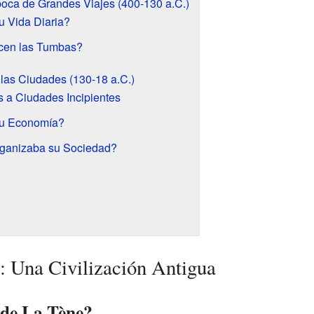
oca de Grandes Viajes (400-130 a.C.)
 Vida Diaria?
cen las Tumbas?
las Ciudades (130-18 a.C.)
s a Ciudades Incipientes
u Economía?
ganizaba su Sociedad?
: Una Civilización Antigua
 de La Tène?