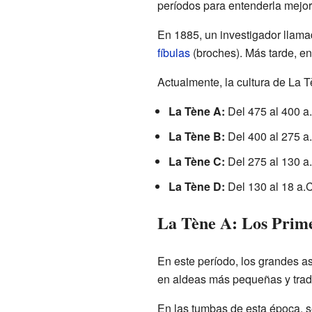
períodos para entenderla mejor
En 1885, un investigador llam
fíbulas
(broches). Más tarde, e
Actualmente, la cultura de La T
La Tène A:
Del 475 al 400 a
La Tène B:
Del 400 al 275 a
La Tène C:
Del 275 al 130 a
La Tène D:
Del 130 al 18 a.C
La Tène A: Los Prime
En este período, los grandes as
en aldeas más pequeñas y tradi
En las tumbas de esta época, s