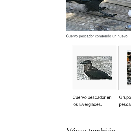
Cuervo pescador comiendo un huevo.
Cuervo pescador en
Grupo
los Everglades.
pesca
Véase también