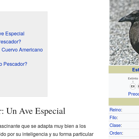
ve Especial
Pescador?
el Cuervo Americano
o Pescador?
Es
Preo
r: Un Ave Especial
Reino
:
Filo
:
Clase
:
ascinante que se adapta muy bien a los
Orden
:
o por su inteligencia y su forma particular