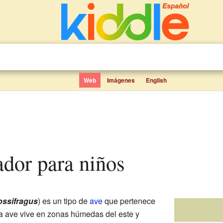
Web
Imágenes
English
ador para niños
ossifragus
) es un tipo de
ave
que pertenece
sta ave vive en zonas húmedas del este y