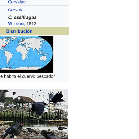
Corvidae
Corvus
C. ossifragus
Wilson
, 1812
Distribución
e habita el cuervo pescador