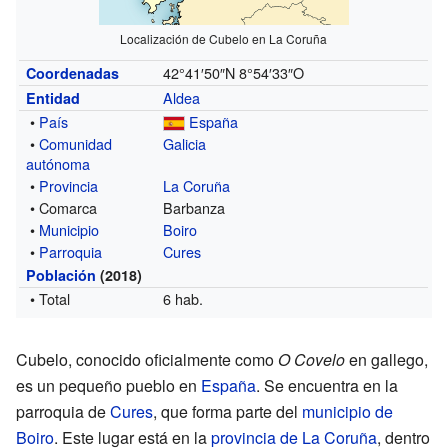
Localización de Cubelo en La Coruña
42°41′50″N
8°54′33″O
Coordenadas
Aldea
Entidad
•
País
España
•
Comunidad
Galicia
autónoma
•
Provincia
La Coruña
• Comarca
Barbanza
•
Municipio
Boiro
•
Parroquia
Cures
Población
(2018)
• Total
6 hab.
Cubelo, conocido oficialmente como
O Covelo
en gallego,
es un pequeño pueblo en
España
. Se encuentra en la
parroquia de
Cures
, que forma parte del
municipio de
Boiro
. Este lugar está en la
provincia de La Coruña
, dentro