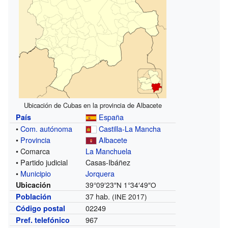
Ubicación de Cubas en la provincia de Albacete
España
País
•
Com. autónoma
Castilla-La Mancha
•
Provincia
Albacete
• Comarca
La Manchuela
• Partido judicial
Casas-Ibáñez
•
Municipio
Jorquera
Ubicación
39°09′23″N
1°34′49″O
37 hab.
Población
(INE 2017)
02249
Código postal
967
Pref. telefónico