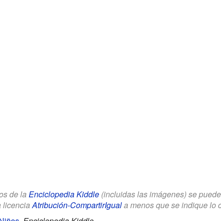
los de la
Enciclopedia Kiddle
(incluidas las imágenes) se puede u
a licencia
Atribución-CompartirIgual
a menos que se indique lo con
 Niños
.
Enciclopedia Kiddle.