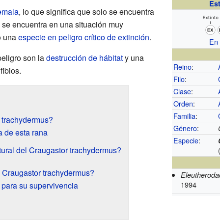
Es
emala
, lo que significa que solo se encuentra
 se encuentra en una situación muy
o una
especie en peligro crítico de extinción
.
En 
peligro son la
destrucción de hábitat
y una
Reino
:
ibios.
Filo
:
Clase
:
Orden
:
Familia
:
r trachydermus?
Género
:
a de esta rana
Especie
:
ural del Craugastor trachydermus?
el Craugastor trachydermus?
Eleutheroda
1994
para su supervivencia