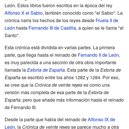
León. Estos libros fueron escritos en la época del rey
Alfonso X el Sabio
, también conocido como "el Sabio". La
crónica narra los hechos de los reyes desde
Fruela II de
León
hasta
Fernando III de Castilla
, a quien se le llama "el
Santo".
Esta crónica está dividida en varias partes. La primera
parte, que llega hasta el reinado de
Fernando II de León
,
es muy parecida a una sección de otra obra importante
llamada la
Estoria de España
. Esta parte de la
Estoria de
España
se escribió entre los años 1282 y 1284. Por eso,
se cree que la
Crónica de veinte reyes
es como una
versión más completa de esa parte de la
Estoria de
España
, pero que añade más información hasta el reinado
de Fernando III.
Desde la parte que habla del reinado de
Alfonso IX de
León
, la
Crónica de veinte reyes
se parece mucho a otra