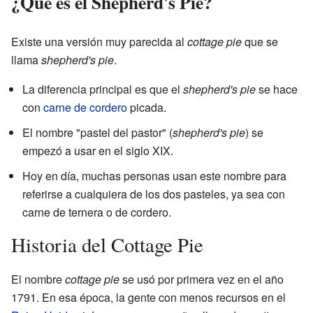
¿Qué es el Shepherd's Pie?
Existe una versión muy parecida al
cottage pie
que se
llama
shepherd's pie
.
La diferencia principal es que el
shepherd's pie
se hace
con
carne de cordero
picada.
El nombre "pastel del pastor" (
shepherd's pie
) se
empezó a usar en el siglo XIX.
Hoy en día, muchas personas usan este nombre para
referirse a cualquiera de los dos pasteles, ya sea con
carne de ternera o de cordero.
Historia del Cottage Pie
El nombre
cottage pie
se usó por primera vez en el año
1791. En esa época, la gente con menos recursos en el