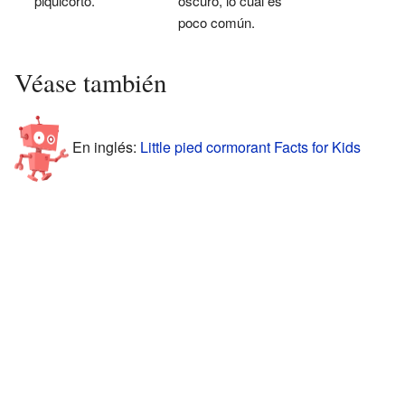
piquicorto.
oscuro, lo cual es
poco común.
Véase también
En inglés:
Little pied cormorant Facts for Kids