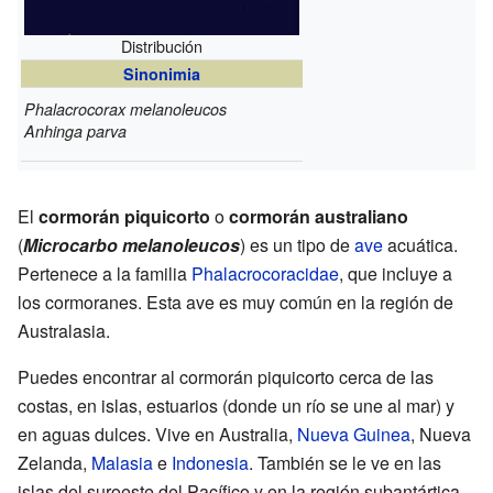
Distribución
Sinonimia
Phalacrocorax melanoleucos
Anhinga parva
El
cormorán piquicorto
o
cormorán australiano
(
Microcarbo melanoleucos
) es un tipo de
ave
acuática.
Pertenece a la familia
Phalacrocoracidae
, que incluye a
los cormoranes. Esta ave es muy común en la región de
Australasia.
Puedes encontrar al cormorán piquicorto cerca de las
costas, en islas, estuarios (donde un río se une al mar) y
en aguas dulces. Vive en Australia,
Nueva Guinea
, Nueva
Zelanda,
Malasia
e
Indonesia
. También se le ve en las
islas del suroeste del Pacífico y en la región subantártica.