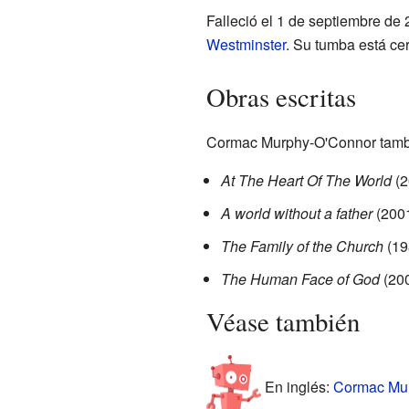
Falleció el 1 de septiembre de
Westminster
. Su tumba está cer
Obras escritas
Cormac Murphy-O'Connor también
At The Heart Of The World
(2
A world without a father
(200
The Family of the Church
(19
The Human Face of God
(20
Véase también
En inglés:
Cormac Mur