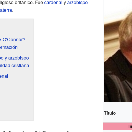
ligioso británico. Fue
cardenal
y
arzobispo
laterra
.
y-O'Connor?
ormación
o y arzobispo
nidad cristiana
enal
Título
I