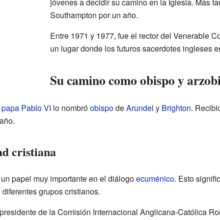
jóvenes a decidir su camino en la Iglesia. Más ta
Southampton por un año.
Entre 1971 y 1977, fue el rector del Venerable C
un lugar donde los futuros sacerdotes ingleses 
Su camino como obispo y arzob
l
papa
Pablo VI
lo nombró
obispo
de
Arundel
y
Brighton
. Recibi
año.
ad cristiana
un papel muy importante en el diálogo
ecuménico
. Esto signif
 diferentes grupos cristianos.
presidente de la Comisión Internacional Anglicana-Católica R