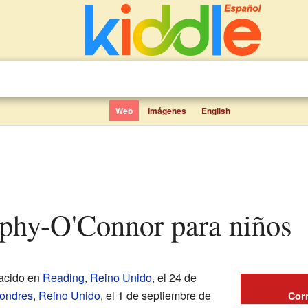
Web
Imágenes
English
phy-O'Connor para niños
acido en
Reading
,
Reino Unido
, el 24 de
ondres
,
Reino Unido
, el 1 de septiembre de
Cor