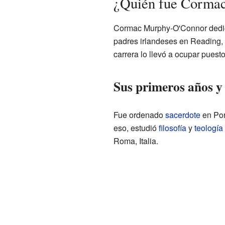
¿Quién fue Corma
Cormac Murphy-O'Connor dedicó 
padres irlandeses en Reading, u
carrera lo llevó a ocupar puest
Sus primeros años y
Fue ordenado
sacerdote
en Por
eso, estudió
filosofía
y
teología
Roma, Italia.