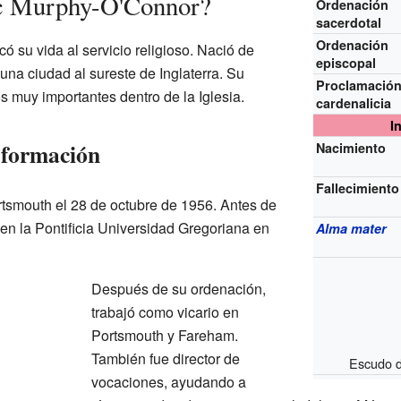
c Murphy-O'Connor?
Ordenación
sacerdotal
Ordenación
su vida al servicio religioso. Nació de
episcopal
na ciudad al sureste de Inglaterra. Su
Proclamació
os muy importantes dentro de la Iglesia.
cardenalicia
I
 formación
Nacimiento
Fallecimiento
tsmouth el 28 de octubre de 1956. Antes de
en la Pontificia Universidad Gregoriana en
Alma mater
Después de su ordenación,
trabajó como vicario en
Portsmouth y Fareham.
También fue director de
Escudo 
vocaciones, ayudando a