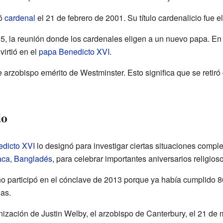
ó
cardenal
el 21 de febrero de 2001. Su título cardenalicio fue e
05, la reunión donde los cardenales eligen a un nuevo papa. En
virtió en el
papa
Benedicto XVI
.
e arzobispo emérito de Westminster. Esto significa que se retiró 
do
dicto XVI
lo designó para investigar ciertas situaciones compl
aca
,
Bangladés
, para celebrar importantes aniversarios religioso
o participó en el cónclave de 2013 porque ya había cumplido 8
ias.
nización de Justin Welby, el arzobispo de Canterbury, el 21 de