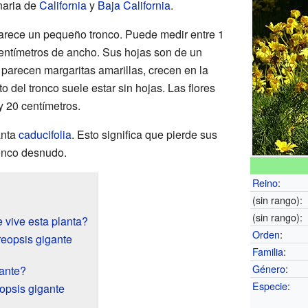
naria de
California
y
Baja California
.
 parece un pequeño tronco. Puede medir entre 1
centímetros de ancho. Sus hojas son de un
e parecen margaritas amarillas, crecen en la
to del tronco suele estar sin hojas. Las flores
y 20 centímetros.
anta
caducifolia
. Esto significa que pierde sus
ronco desnudo.
Reino
:
(sin rango):
(sin rango):
 vive esta planta?
Orden
:
reopsis gigante
Familia
:
Género
:
ante?
Especie
:
eopsis gigante