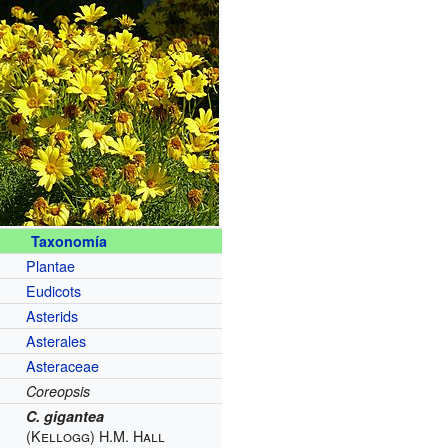
Taxonomía
Plantae
Eudicots
Asterids
Asterales
Asteraceae
Coreopsis
C. gigantea
(Kellogg) H.M. Hall