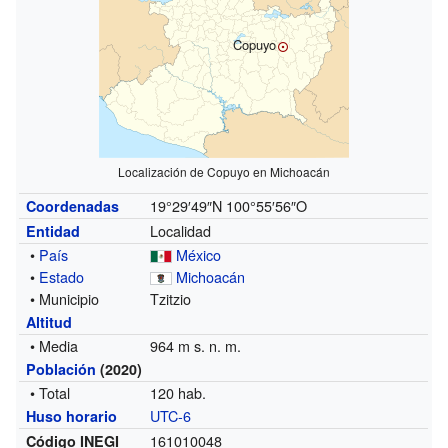
Copuyo
Localización de Copuyo en Michoacán
19°29′49″N
100°55′56″O
Coordenadas
Localidad
Entidad
•
País
México
•
Estado
Michoacán
• Municipio
Tzitzio
Altitud
• Media
964 m s. n. m.
Población
(2020)
• Total
120 hab.
UTC-6
Huso horario
161010048
Código INEGI