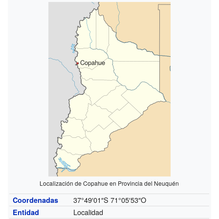
Copahue
Localización de Copahue en Provincia del Neuquén
37°49′01″S
71°05′53″O
Coordenadas
Localidad
Entidad