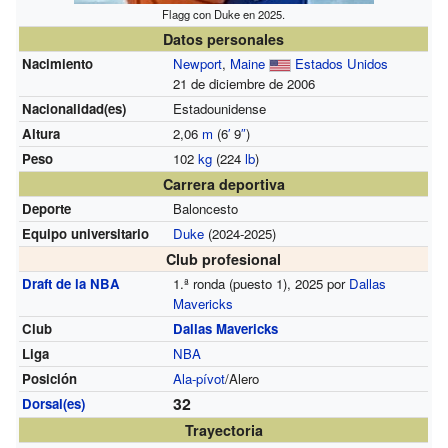
Flagg con Duke en 2025.
Datos personales
Nacimiento
Newport
,
Maine
Estados Unidos
21 de diciembre de 2006
Nacionalidad(es)
Estadounidense
Altura
2,06
m
(6
′
9
″
)
Peso
102
kg
(224
lb
)
Carrera deportiva
Deporte
Baloncesto
Equipo universitario
Duke
(2024-2025)
Club profesional
Draft de la NBA
1.ª ronda (puesto 1), 2025 por
Dallas
Mavericks
Club
Dallas Mavericks
Liga
NBA
Posición
Ala-pívot
/Alero
32
Dorsal(es)
Trayectoria