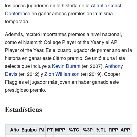
los pocos jugadores en la historia de la
Atlantic Coast
Conference
en ganar ambos premios en la misma
temporada.
Además, recibió importantes premios a nivel nacional,
como el Naismith College Player of the Year y el AP
Player of the Year. Es el cuarto jugador de primer año en la
historia en ganar este último premio. Se unió a una lista
selecta que incluye a
Kevin Durant
(en 2007),
Anthony
Davis
(en 2012) y
Zion Williamson
(en 2019). Cooper
Flagg es el jugador más joven en haber ganado este
prestigioso premio.
Estadísticas
Año
Equipo
PJ
PT
MPP
%TC
%3P
%TL
RPP
APP
R