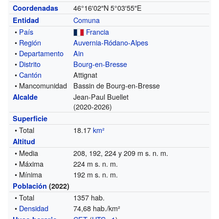
46°16′02″N
5°03′55″E
Coordenadas
Comuna
Entidad
•
País
Francia
•
Región
Auvernia-Ródano-Alpes
•
Departamento
Ain
•
Distrito
Bourg-en-Bresse
•
Cantón
Attignat
• Mancomunidad
Bassin de Bourg-en-Bresse
Jean-Paul Buellet
Alcalde
(2020-2026)
Superficie
• Total
18.17
km²
Altitud
• Media
208, 192, 224 y 209 m s. n. m.
• Máxima
224 m s. n. m.
• Mínima
192 m s. n. m.
Población
(2022)
• Total
1357 hab.
•
Densidad
74,68 hab./km²