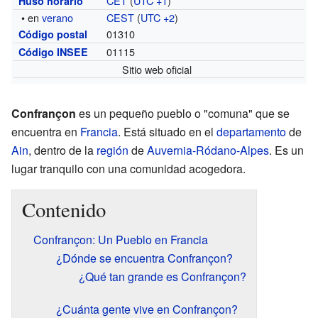
CET
(
UTC +1
)
Huso horario
• en
verano
CEST
(
UTC +2
)
01310
Código postal
01115
Código INSEE
Sitio web oficial
Confrançon
es un pequeño pueblo o "comuna" que se
encuentra en
Francia
. Está situado en el
departamento
de
Ain
, dentro de la
región
de
Auvernia-Ródano-Alpes
. Es un
lugar tranquilo con una comunidad acogedora.
Contenido
Confrançon: Un Pueblo en Francia
¿Dónde se encuentra Confrançon?
¿Qué tan grande es Confrançon?
¿Cuánta gente vive en Confrançon?