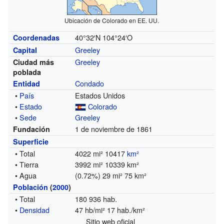
Ubicación de Colorado en EE. UU.
40°32′N
104°24′O
Coordenadas
Greeley
Capital
Greeley
Ciudad más
poblada
Condado
Entidad
•
País
Estados Unidos
•
Estado
Colorado
•
Sede
Greeley
1 de noviembre de 1861
Fundación
Superficie
• Total
4022 mi² 10417
km²
• Tierra
3992 mi² 10339 km²
• Agua
(0.72%) 29 mi² 75 km²
Población
(
2000
)
• Total
180 936 hab.
•
Densidad
47 hb/mi² 17 hab./km²
Sitio web oficial