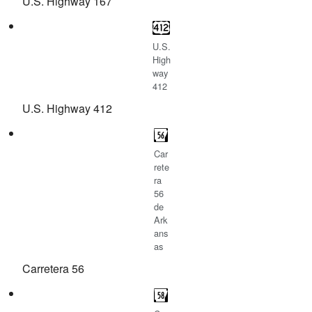
U.S. Highway 167
U.S.
High
way
412
U.S. Highway 412
Car
rete
ra
56
de
Ark
ans
as
Carretera 56