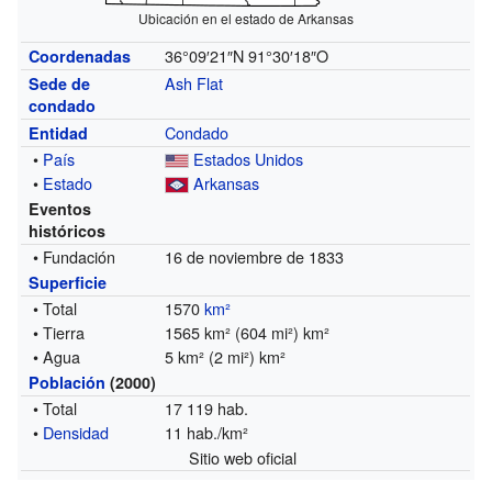
Ubicación en el estado de Arkansas
36°09′21″N
91°30′18″O
Coordenadas
Ash Flat
Sede de
condado
Condado
Entidad
•
País
Estados Unidos
•
Estado
Arkansas
Eventos
históricos
• Fundación
16 de noviembre de 1833
Superficie
• Total
1570
km²
• Tierra
1565 km² (604 mi²) km²
• Agua
5 km² (2 mi²) km²
Población
(2000)
• Total
17 119 hab.
•
Densidad
11 hab./km²
Sitio web oficial