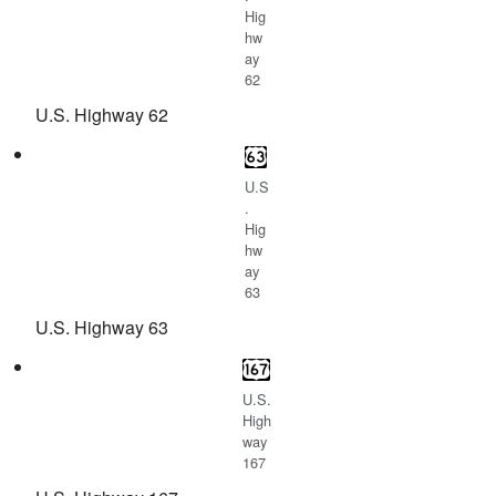
Hig
hw
ay
62
U.S. Highway 62
U.S
.
Hig
hw
ay
63
U.S. Highway 63
U.S.
High
way
167