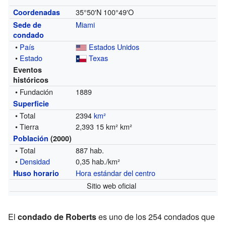
35°50′N
100°49′O
Coordenadas
Miami
Sede de
condado
•
País
Estados Unidos
•
Estado
Texas
Eventos
históricos
• Fundación
1889
Superficie
• Total
2394
km²
• Tierra
2,393 15 km² km²
Población
(2000)
• Total
887 hab.
•
Densidad
0,35 hab./km²
Hora estándar del centro
Huso horario
Sitio web oficial
El
condado de Roberts
es uno de los 254 condados que