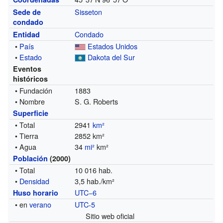
Sisseton
Sede de
condado
Condado
Entidad
•
País
Estados Unidos
•
Estado
Dakota del Sur
Eventos
históricos
• Fundación
1883
• Nombre
S. G. Roberts
Superficie
• Total
2941
km²
• Tierra
2852 km²
• Agua
34
mi²
km²
Población
(2000)
• Total
10 016 hab.
•
Densidad
3,5 hab./km²
UTC−6
Huso horario
• en
verano
UTC-5
Sitio web oficial