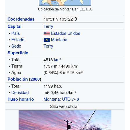
Ubicación de Montana en EE. UU.
46°51′N
105°22′O
Coordenadas
Terry
Capital
•
País
Estados Unidos
•
Estado
Montana
•
Sede
Terry
Superficie
• Total
4513
km²
• Tierra
1737 mi² 4499 km²
• Agua
(0.34%) 6 mi² 16 km²
Población
(
2000
)
• Total
1199 hab.
•
Densidad
mi² 0,46 hab./km²
Montaña
:
UTC-7
/
-6
Huso horario
Sitio web oficial