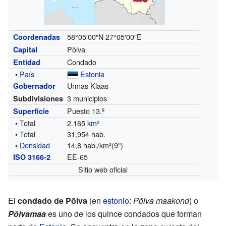
58°05′00″N
27°05′00″E
Coordenadas
Põlva
Capital
Condado
Entidad
•
País
Estonia
Urmas Klaas
Gobernador
3 municipios
Subdivisiones
Puesto 13.º
Superficie
• Total
2.165
km²
• Total
31,954 hab.
•
Densidad
14,8 hab./km²(9º)
EE-65
ISO 3166-2
Sitio web oficial
El
condado de Põlva
(en
estonio
:
Põlva maakond
) o
Põlvamaa
es uno de los quince condados que forman