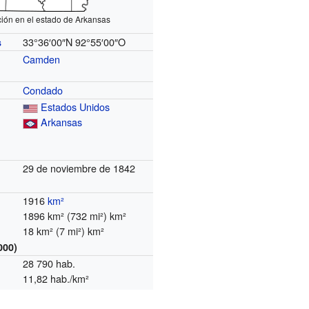
ión en el estado de Arkansas
33°36′00″N
92°55′00″O
s
Camden
Condado
Estados Unidos
Arkansas
29 de noviembre de 1842
1916
km²
1896 km² (732 mi²) km²
18 km² (7 mi²) km²
000)
28 790 hab.
11,82 hab./km²