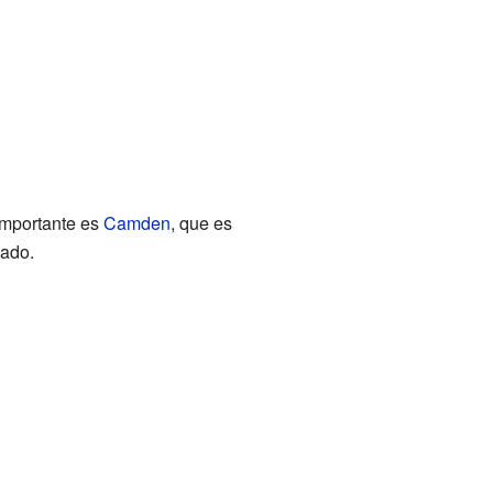
importante es
Camden
, que es
dado.