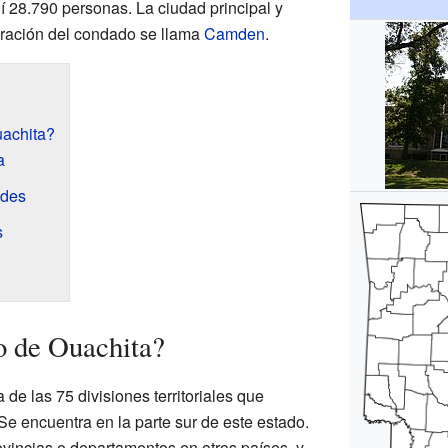
lí 28.790 personas. La ciudad principal y
tración del condado se llama
Camden
.
achita?
a
ades
s
o de Ouachita?
e las 75 divisiones territoriales que
Se encuentra en la parte sur de este estado.
incias o departamentos en otros países, y