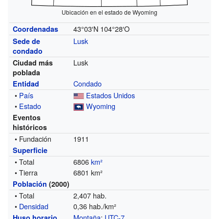
Ubicación en el estado de Wyoming
43°03′N
104°28′O
Coordenadas
Lusk
Sede de
condado
Lusk
Ciudad más
poblada
Condado
Entidad
•
País
Estados Unidos
•
Estado
Wyoming
Eventos
históricos
• Fundación
1911
Superficie
• Total
6806
km²
• Tierra
6801 km²
Población
(2000)
• Total
2,407 hab.
•
Densidad
0,36 hab./km²
Montaña
:
UTC-7
Huso horario