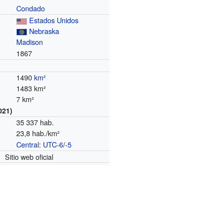
Condado
Estados Unidos
Nebraska
Madison
1867
1490
km²
1483 km²
7 km²
021)
35 337 hab.
23,8 hab./km²
Central
:
UTC-6
/
-5
o
Sitio web oficial