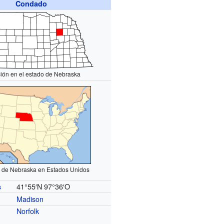
Condado
ión en el estado de Nebraska
 de Nebraska en Estados Unidos
41°55′N
97°36′O
s
Madison
Norfolk