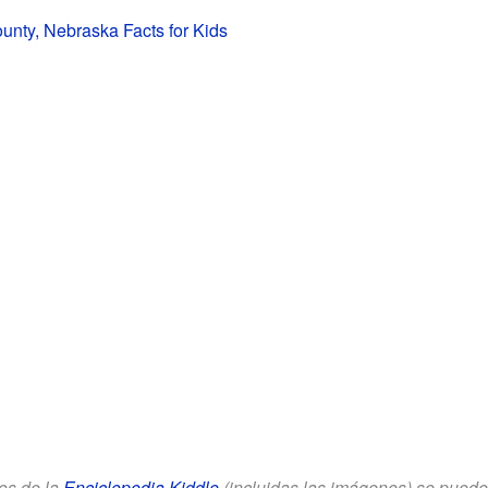
nty, Nebraska Facts for Kids
los de la
Enciclopedia Kiddle
(incluidas las imágenes) se puede u