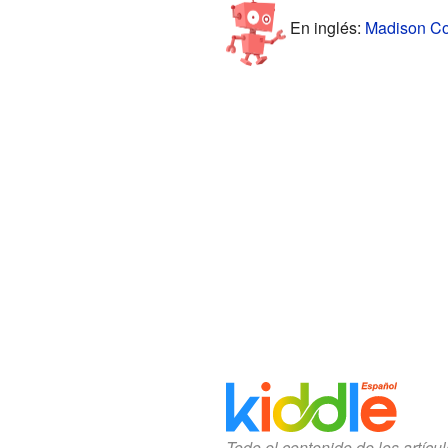
En inglés:
Madison Cou
Todo el contenido de los artícu