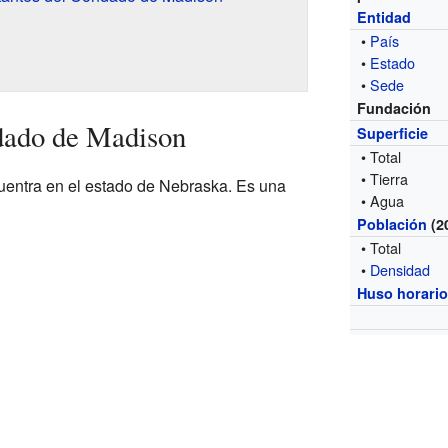
Entidad
•
País
•
Estado
•
Sede
Fundación
dado de Madison
Superficie
• Total
• Tierra
entra en el estado de Nebraska. Es una
• Agua
Población
(2
• Total
•
Densidad
Huso horari