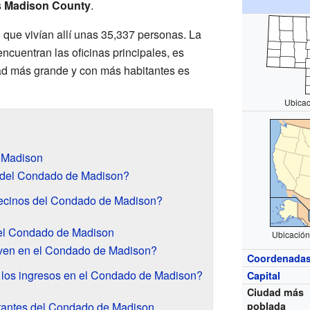
s
Madison County
.
que vivían allí unas 35,337 personas. La
ncuentran las oficinas principales, es
dad más grande y con más habitantes es
Ubicac
 Madison
e del Condado de Madison?
ecinos del Condado de Madison?
el Condado de Madison
Ubicación
ven en el Condado de Madison?
Coordenada
os ingresos en el Condado de Madison?
Capital
Ciudad más
tantes del Condado de Madison
poblada