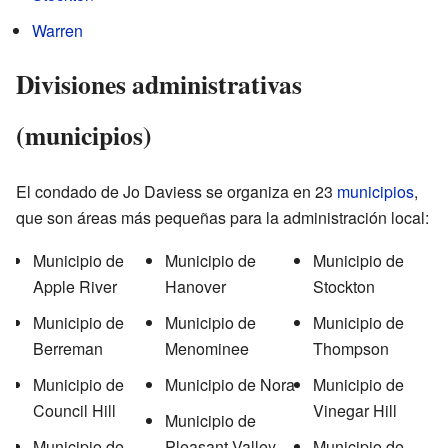
Warren
Divisiones administrativas
(municipios)
El condado de Jo Daviess se organiza en 23
municipios
,
que son áreas más pequeñas para la administración local:
Municipio de
Municipio de
Municipio de
Apple River
Hanover
Stockton
Municipio de
Municipio de
Municipio de
Berreman
Menominee
Thompson
Municipio de
Municipio de Nora
Municipio de
Council Hill
Vinegar Hill
Municipio de
Municipio de
Pleasant Valley
Municipio de