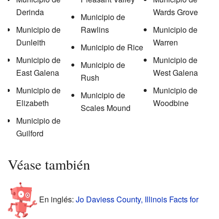
Derinda
Wards Grove
Municipio de
Municipio de
Rawlins
Municipio de
Dunleith
Warren
Municipio de Rice
Municipio de
Municipio de
Municipio de
East Galena
West Galena
Rush
Municipio de
Municipio de
Municipio de
Elizabeth
Woodbine
Scales Mound
Municipio de
Guilford
Véase también
En inglés:
Jo Daviess County, Illinois Facts for