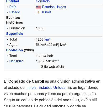
Condado
Entidad
•
País
Estados Unidos
•
Estado
Illinois
Eventos
históricos
• Fundación
1839
Superficie
• Total
1206
km²
• Agua
56 km² (22 mi²) km²
Población
(2000)
• Total
16 674 hab.
•
Densidad
13,02 hab./km²
Sitio web oficial
El
Condado de Carroll
es una división administrativa en
el estado de
Illinois
,
Estados Unidos
. Es un lugar donde
viven muchas personas y tiene su propia organización.
Según un conteo de población del año 2000, vivían allí
16.674 personas. La ciudad principal y donde se