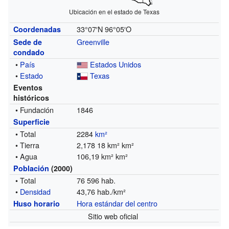
Ubicación en el estado de Texas
33°07′N
96°05′O
Coordenadas
Greenville
Sede de
condado
•
País
Estados Unidos
•
Estado
Texas
Eventos
históricos
• Fundación
1846
Superficie
• Total
2284
km²
• Tierra
2,178 18 km² km²
• Agua
106,19 km² km²
Población
(2000)
• Total
76 596 hab.
•
Densidad
43,76 hab./km²
Hora estándar del centro
Huso horario
Sitio web oficial