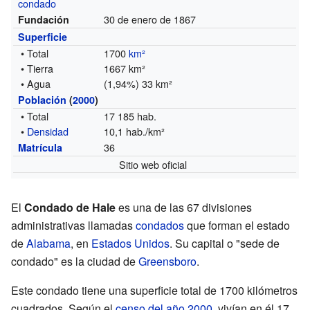
condado
30 de enero de 1867
Fundación
Superficie
• Total
1700
km²
• Tierra
1667 km²
• Agua
(1,94%) 33 km²
Población
(
2000
)
• Total
17 185 hab.
•
Densidad
10,1 hab./km²
36
Matrícula
Sitio web oficial
El
Condado de Hale
es una de las 67 divisiones
administrativas llamadas
condados
que forman el estado
de
Alabama
, en
Estados Unidos
. Su capital o "sede de
condado" es la ciudad de
Greensboro
.
Este condado tiene una superficie total de 1700 kilómetros
cuadrados. Según el
censo del año 2000
, vivían en él 17