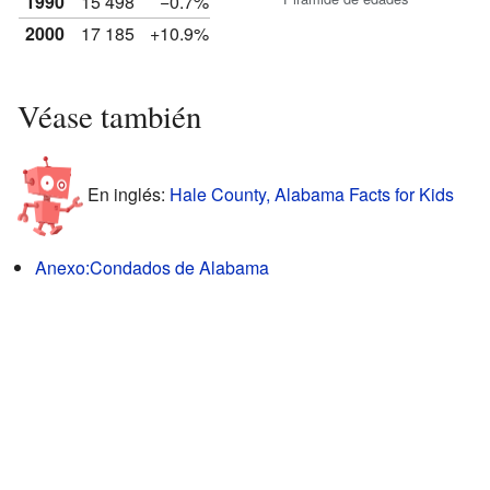
1990
15 498
−0.7%
2000
17 185
+10.9%
Véase también
En inglés:
Hale County, Alabama Facts for Kids
Anexo:Condados de Alabama