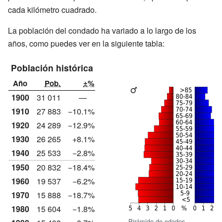
cada kilómetro cuadrado.
La población del condado ha variado a lo largo de los
años, como puedes ver en la siguiente tabla:
Población histórica
Año
Pob.
±%
1900
31 011
—
1910
27 883
−10.1%
1920
24 289
−12.9%
1930
26 265
+8.1%
1940
25 533
−2.8%
1950
20 832
−18.4%
1960
19 537
−6.2%
1970
15 888
−18.7%
1980
15 604
−1.8%
Pirámide de edades