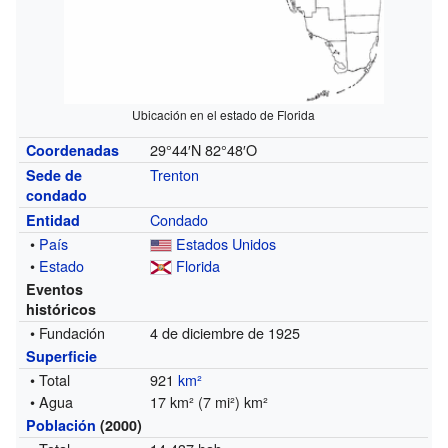
Ubicación en el estado de Florida
29°44′N
82°48′O
Coordenadas
Trenton
Sede de
condado
Condado
Entidad
•
País
Estados Unidos
•
Estado
Florida
Eventos
históricos
• Fundación
4 de diciembre de 1925
Superficie
• Total
921
km²
• Agua
17 km² (7 mi²) km²
Población
(2000)