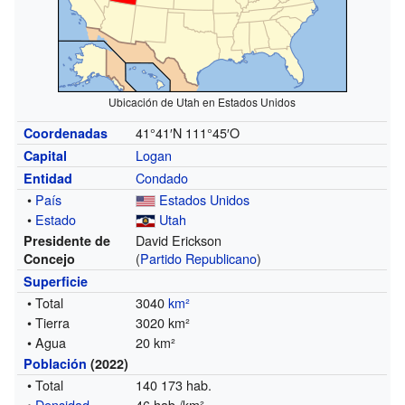
Ubicación de Utah en Estados Unidos
41°41′N
111°45′O
Coordenadas
Logan
Capital
Condado
Entidad
•
País
Estados Unidos
•
Estado
Utah
David Erickson
Presidente de
(
Partido Republicano
)
Concejo
Superficie
• Total
3040
km²
• Tierra
3020 km²
• Agua
20 km²
Población
(2022)
• Total
140 173 hab.
•
Densidad
46 hab./km²