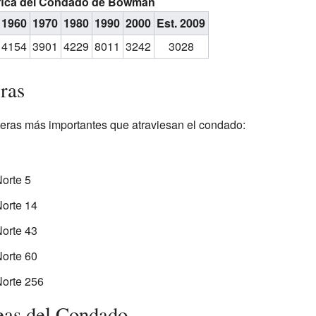
fica del Condado de Bowman
1960
1970
1980
1990
2000
Est. 2009
4154
3901
4229
8011
3242
3028
ras
teras más importantes que atraviesan el condado:
orte 5
Norte 14
Norte 43
Norte 60
Norte 256
as del Condado