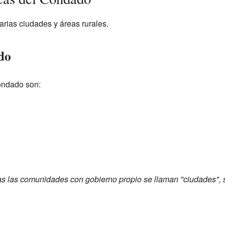
rias ciudades y áreas rurales.
do
ondado son:
as las comunidades con gobierno propio se llaman "ciudades", 