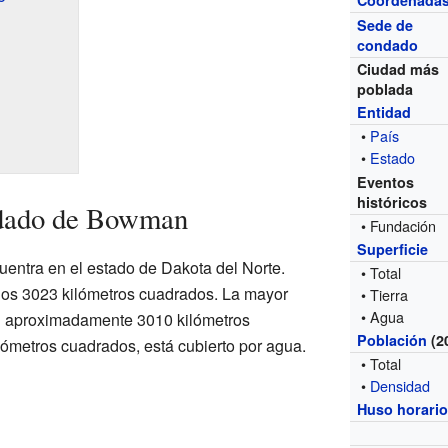
Coordenada
Sede de
condado
Ciudad más
poblada
Entidad
•
País
•
Estado
Eventos
históricos
ndado de Bowman
• Fundación
Superficie
ntra en el estado de Dakota del Norte.
• Total
unos 3023 kilómetros cuadrados. La mayor
• Tierra
• Agua
con aproximadamente 3010 kilómetros
Población
(2
lómetros cuadrados, está cubierto por agua.
• Total
•
Densidad
Huso horari