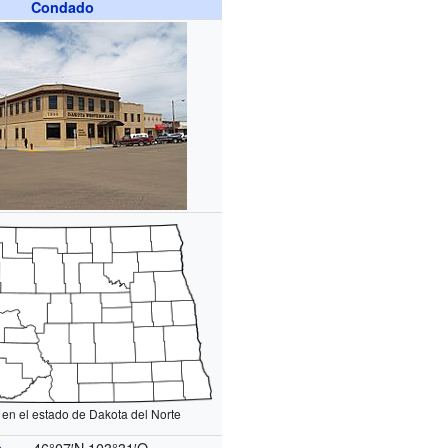
Condado
 en el estado de Dakota del Norte
46°07′N
103°31′O