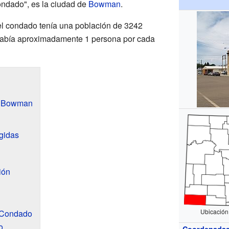
condado", es la ciudad de
Bowman
.
el condado tenía una población de 3242
 había aproximadamente 1 persona por cada
e Bowman
gidas
ión
Ubicación
 Condado
o