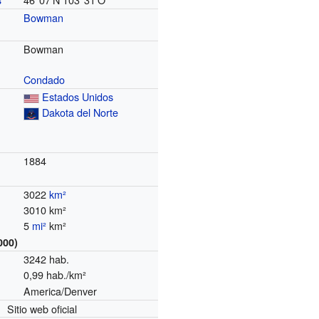
s
Bowman
Bowman
Condado
Estados Unidos
Dakota del Norte
1884
3022
km²
3010 km²
5
mi²
km²
000)
3242 hab.
0,99 hab./km²
America/Denver
o
Sitio web oficial