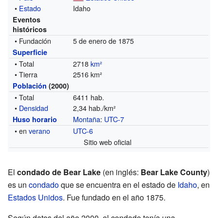
•
Estado
Idaho
Eventos
históricos
• Fundación
5 de enero de 1875
Superficie
• Total
2718
km²
• Tierra
2516 km²
Población
(2000)
• Total
6411 hab.
•
Densidad
2,34 hab./km²
Montaña
:
UTC-7
Huso horario
• en
verano
UTC-6
Sitio web oficial
El
condado de Bear Lake
(en inglés:
Bear Lake County
)
es un
condado
que se encuentra en el estado de
Idaho
, en
Estados Unidos
. Fue fundado en el año 1875.
Según datos del año 2000, el condado tenía una