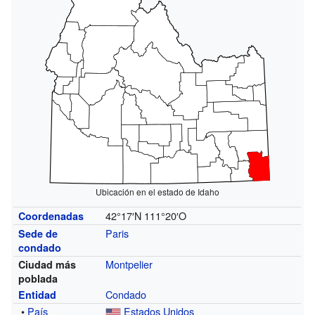
Ubicación en el estado de Idaho
42°17′N
111°20′O
Coordenadas
Paris
Sede de
condado
Montpelier
Ciudad más
poblada
Condado
Entidad
•
País
Estados Unidos