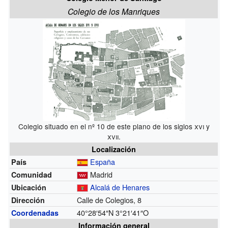
Colegio de los Manriques
Colegio situado en el nº 10 de este plano de los siglos
xvi
y
xvii
.
Localización
España
País
Madrid
Comunidad
Alcalá de Henares
Ubicación
Calle de Colegios, 8
Dirección
40°28′54″N
3°21′41″O
Coordenadas
Información general