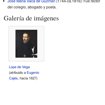
José María Vaca de Guzmán
(1744-ca.1816): Fue rector
del colegio, abogado y poeta.
Galería de imágenes
Lope de Vega
(atribuido a
Eugenio
Cajés
, hacia 1627)