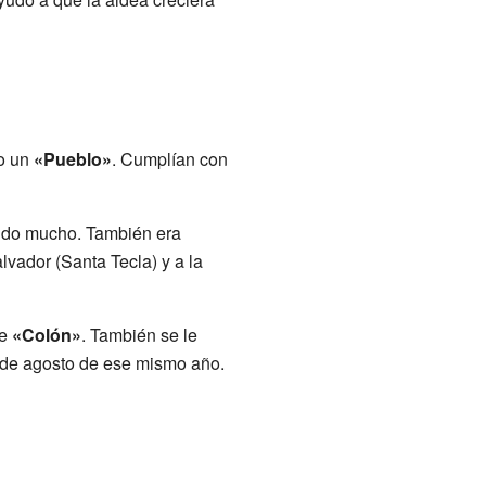
mo un
«Pueblo»
. Cumplían con
cido mucho. También era
lvador (Santa Tecla) y a la
de
«Colón»
. También se le
7 de agosto de ese mismo año.