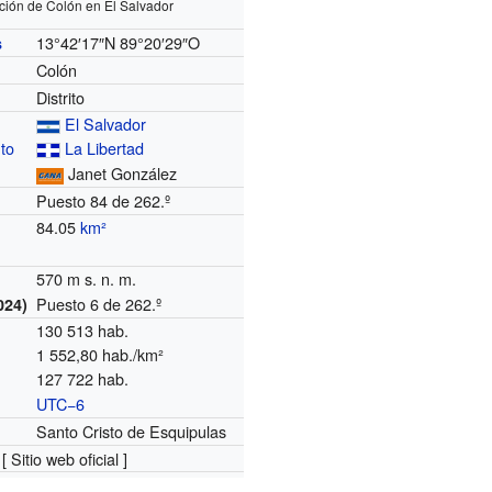
ción de Colón en El Salvador
13°42′17″N
89°20′29″O
s
Colón
Distrito
El Salvador
to
La Libertad
Janet González
Puesto 84 de 262.º
84.05
km²
570 m s. n. m.
Puesto 6 de 262.º
024)
130 513 hab.
1 552,80 hab./km²
127 722 hab.
UTC−6
o
Santo Cristo de Esquipulas
[ Sitio web oficial ]