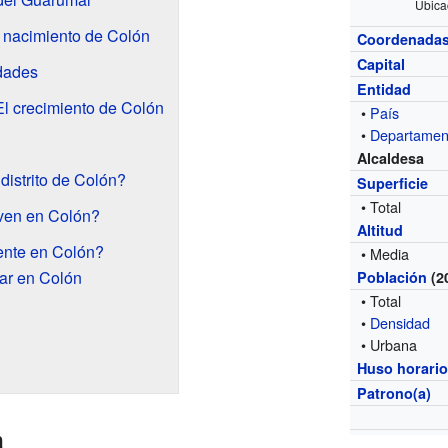
Ubica
 nacimiento de Colón
Coordenada
Capital
idades
Entidad
l crecimiento de Colón
•
País
•
Departamen
Alcaldesa
distrito de Colón?
Superficie
• Total
ven en Colón?
Altitud
ente en Colón?
• Media
tar en Colón
Población
(2
• Total
•
Densidad
• Urbana
Huso horari
Patrono(a)
n