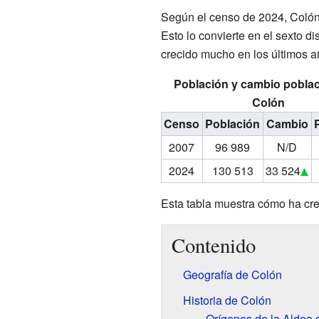
Según el censo de 2024, Colón
Esto lo convierte en el sexto d
crecido mucho en los últimos a
Población y cambio poblac
Colón
Censo
Población
Cambio
2007
96 989
N/D
2024
130 513
33 524
Esta tabla muestra cómo ha cre
Contenido
Geografía de Colón
Historia de Colón
Orígenes de la Aldea 