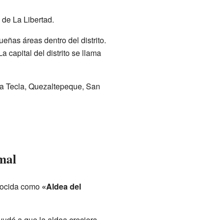
 de La Libertad.
ñas áreas dentro del distrito.
 capital del distrito se llama
ta Tecla, Quezaltepeque, San
mal
onocida como
«Aldea del
yudó a que la aldea creciera