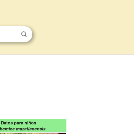
Datos para niños
hemiea mazatlanensis