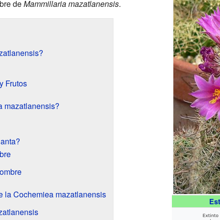
mbre de
Mammillaria mazatlanensis
.
atlanensis?
y Frutos
a mazatlanensis?
lanta?
bre
Nombre
e la Cochemiea mazatlanensis
Es
atlanensis