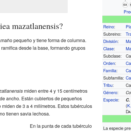
Pre
iea mazatlanensis?
Reino
:
Pl
Subreino:
Tr
tamaño pequeño y tiene forma de columna.
División
:
Ma
e ramifica desde la base, formando grupos
Clase
:
Ma
Subclase:
Ca
Orden
:
Ca
Familia
:
Ca
Subfamilia:
Ca
Tribu
:
Ca
atlanensis
miden entre 4 y 15 centímetros
Género
:
Co
s de ancho. Están cubiertos de pequeños
Especie
:
C.
(
K
 miden de 3 a 4 milímetros. Estos tubérculos
Da
no tienen savia lechosa.
En la punta de cada tubérculo
La especie pre