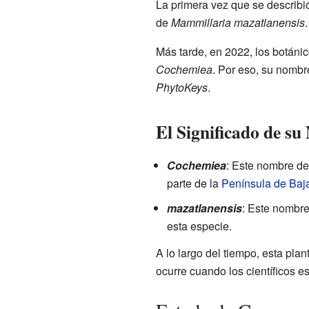
La primera vez que se describi
de
Mammillaria mazatlanensis
Más tarde, en 2022, los botáni
Cochemiea
. Por eso, su nomb
PhytoKeys
.
El Significado de s
Cochemiea
: Este nombre de
parte de la
Península de Baja
mazatlanensis
: Este nombre
esta especie.
A lo largo del tiempo, esta pla
ocurre cuando los científicos es