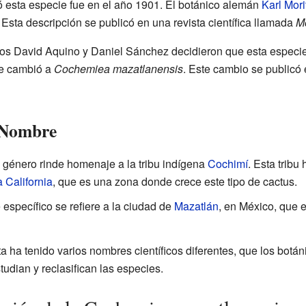
ó esta especie fue en el año 1901. El botánico alemán
Karl Mor
. Esta descripción se publicó en una revista científica llamada
Mo
cos David Aquino y Daniel Sánchez decidieron que esta especi
re cambió a
Cochemiea mazatlanensis
. Este cambio se publicó e
u Nombre
 género rinde homenaje a la tribu indígena
Cochimí
. Esta tribu
 California
, que es una zona donde crece este tipo de cactus.
 específico se refiere a la ciudad de
Mazatlán
, en México, que 
nta ha tenido varios nombres científicos diferentes, que los botá
tudian y reclasifican las especies.