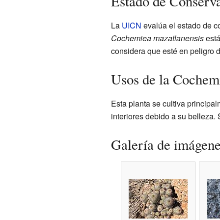
Estado de Conserva
La
UICN
evalúa el estado de c
Cochemiea mazatlanensis
está
considera que esté en peligro d
Usos de la Cochem
Esta planta se cultiva princip
interiores debido a su belleza. 
Galería de imágen