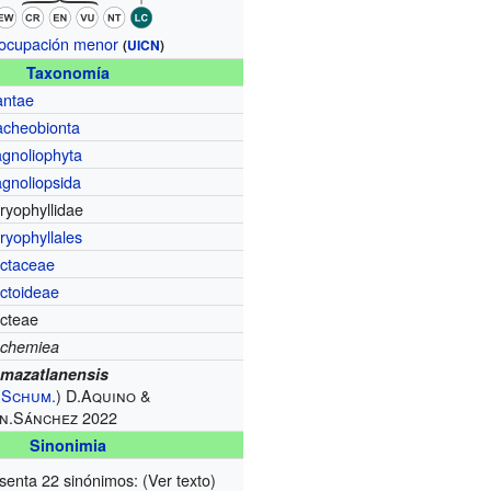
ocupación menor
(
UICN
)
Taxonomía
antae
acheobionta
gnoliophyta
gnoliopsida
ryophyllidae
ryophyllales
ctaceae
ctoideae
cteae
chemiea
 mazatlanensis
.Schum.
) D.Aquino &
n.Sánchez 2022
Sinonimia
senta 22 sinónimos: (Ver texto)