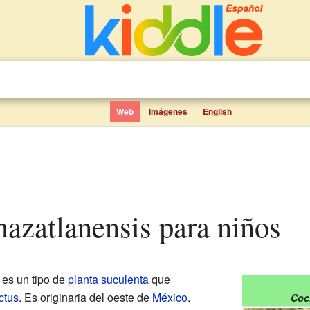
Web
Imágenes
English
azatlanensis para niños
es un tipo de
planta suculenta
que
ctus
. Es originaria del oeste de
México
.
Coc