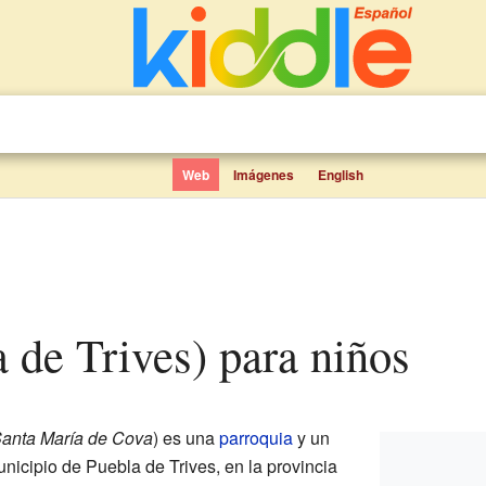
Web
Imágenes
English
a de Trives) para niños
anta María de Cova
) es una
parroquia
y un
nicipio de Puebla de Trives, en la provincia