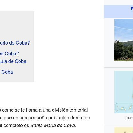
P
torio de Coba?
en Coba?
quia de Coba
e Coba
s como se le llama a una división territorial
r
, que es una pequeña población dentro de
Loca
al completo es
Santa María de Cova
.