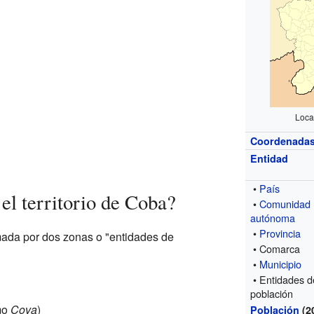
Loca
Coordenada
Entidad
•
País
el territorio de Coba?
•
Comunidad
autónoma
•
Provincia
mada por dos zonas o "entidades de
• Comarca
•
Municipio
• Entidades d
población
mo
Cova
)
Población
(2