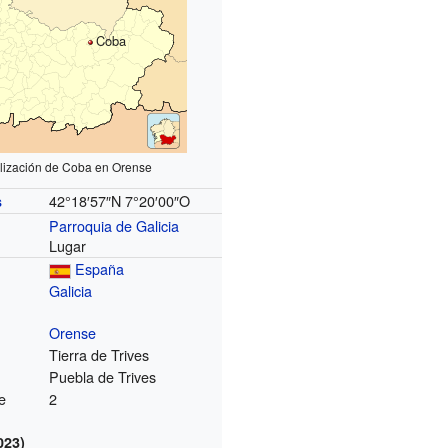
Coba
lización de Coba en Orense
42°18′57″N
7°20′00″O
s
Parroquia de Galicia
Lugar
España
Galicia
Orense
Tierra de Trives
Puebla de Trives
e
2
023)